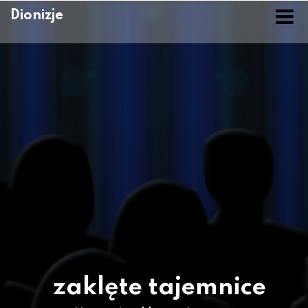
Skip
Dionizje
to
content
zaklęte tajemnice