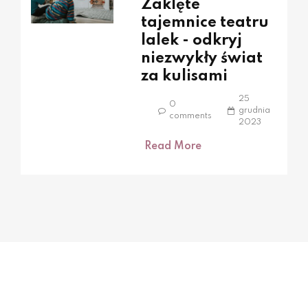
Zaklęte
tajemnice teatru
lalek - odkryj
niezwykły świat
za kulisami
25
0
grudnia
comments
2023
Read More