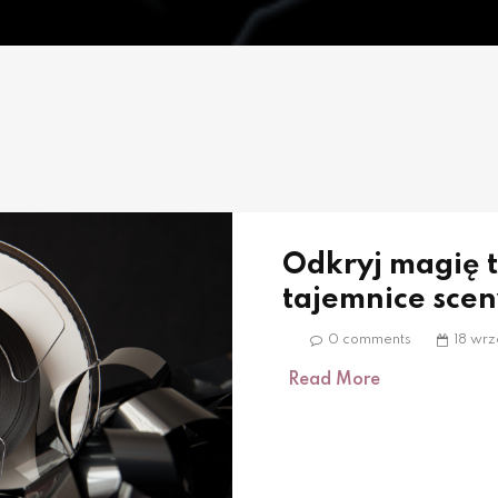
Odkryj magię t
tajemnice scen
0 comments
18 wrz
Read More