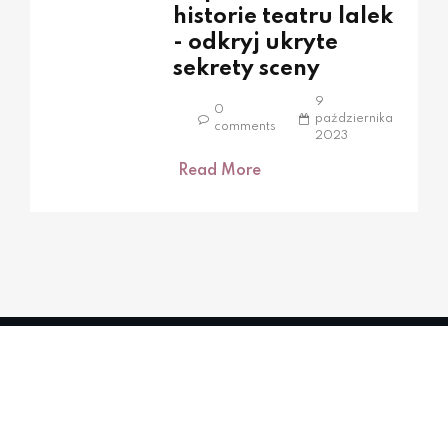
historie teatru lalek
- odkryj ukryte
sekrety sceny
9
0
października
comments
2023
Read More